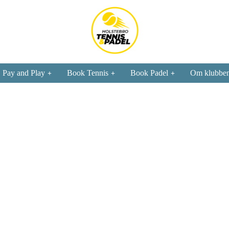
Pay and Play
Book Tennis
Book Padel
Om klubbe